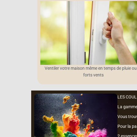
Ventiler votre maison même en temps de pluie ou
forts vents
LES COU
La gamme m
Vous trou
Pour la par
2 essences