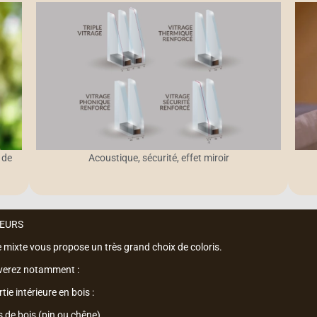
 de
Acoustique, sécurité, effet miroir
LEURS
ixte vous propose un très grand choix de coloris.
verez notamment :
tie intérieure en bois :
 de bois (pin ou chêne).